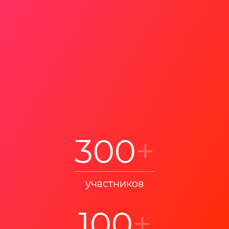
300
+
участников
100
+