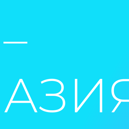
–
АЗИ